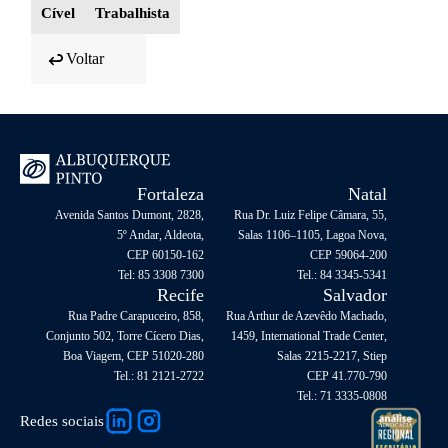
Cível
Trabalhista
Voltar
Fortaleza
Natal
Avenida Santos Dumont, 2828,
Rua Dr. Luiz Felipe Câmara, 55,
5º Andar, Aldeota,
Salas 1106–1105, Lagoa Nova,
CEP 60150-162
CEP 59064-200
Tel: 85 3308 7300
Tel.: 84 3345-5341
Recife
Salvador
Rua Padre Carapuceiro, 858,
Rua Arthur de Azevêdo Machado,
Conjunto 502, Torre Cícero Dias,
1459, International Trade Center,
Boa Viagem, CEP 51020-280
Salas 2215-2217, Stiep
Tel.: 81 2121-2722
CEP 41.770-790
Tel.: 71 3335-0808
Redes sociais