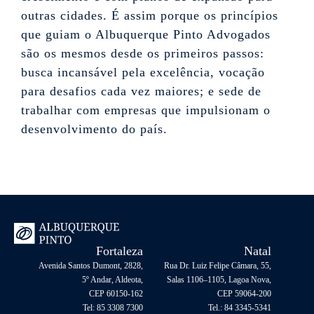
outras cidades. É assim porque os princípios
que guiam o Albuquerque Pinto Advogados
são os mesmos desde os primeiros passos:
busca incansável pela excelência, vocação
para desafios cada vez maiores; e sede de
trabalhar com empresas que impulsionam o
desenvolvimento do país.
Fortaleza
Natal
Avenida Santos Dumont, 2828,
Rua Dr. Luiz Felipe Câmara, 55,
5º Andar, Aldeota,
Salas 1106–1105, Lagoa Nova,
CEP 60150-162
CEP 59064-200
Tel: 85 3308 7300
Tel.: 84 3345-5341