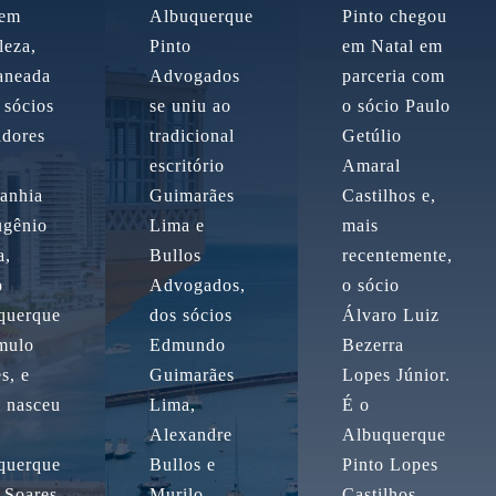
 em
Albuquerque
Pinto chegou
leza,
Pinto
em Natal em
aneada
Advogados
parceria com
 sócios
se uniu ao
o sócio Paulo
adores
tradicional
Getúlio
escritório
Amaral
anhia
Guimarães
Castilhos e,
ugênio
Lima e
mais
a,
Bullos
recentemente,
o
Advogados,
o sócio
querque
dos sócios
Álvaro Luiz
mulo
Edmundo
Bezerra
s, e
Guimarães
Lopes Júnior.
m nasceu
Lima,
É o
Alexandre
Albuquerque
querque
Bullos e
Pinto Lopes
 Soares
Murilo
Castilhos