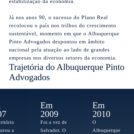
estabilização da economia.
Já nos anos 90, o sucesso do Plano Real
recolocou o país nos trilhos do crescimento
sustentável, momento em que o Albuquerque
Pinto Advogados despontou em âmbito
nacional pela atuação ao lado de grandes
empresas nos diversos setores da economia.
Trajetória do Albuquerque Pinto
Advogados
m
Em
Em
07
2009
2010
ritório
Foi a vez de
O
gurou a
Salvador. O
Albuquerque