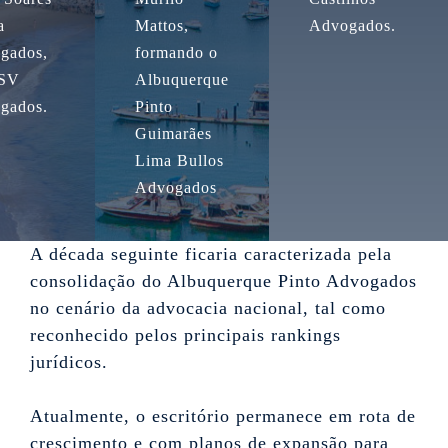
a
Mattos,
Advogados.
gados,
formando o
PSV
Albuquerque
gados.
Pinto
Guimarães
Lima Bullos
Advogados
A década seguinte ficaria caracterizada pela
consolidação do Albuquerque Pinto Advogados
no cenário da advocacia nacional, tal como
reconhecido pelos principais rankings
jurídicos.
Atualmente, o escritório permanece em rota de
crescimento e com planos de expansão para