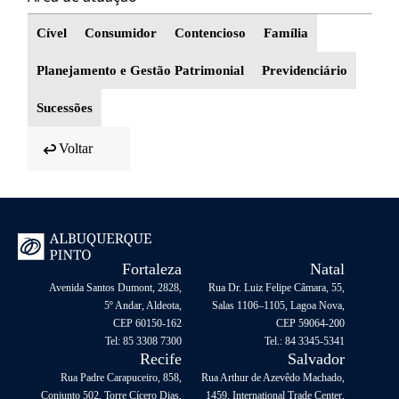
Cível
Consumidor
Contencioso
Família
Planejamento e Gestão Patrimonial
Previdenciário
Sucessões
Voltar
Fortaleza
Natal
Avenida Santos Dumont, 2828,
Rua Dr. Luiz Felipe Câmara, 55,
5º Andar, Aldeota,
Salas 1106–1105, Lagoa Nova,
CEP 60150-162
CEP 59064-200
Tel: 85 3308 7300
Tel.: 84 3345-5341
Recife
Salvador
Rua Padre Carapuceiro, 858,
Rua Arthur de Azevêdo Machado,
Conjunto 502, Torre Cícero Dias,
1459, International Trade Center,