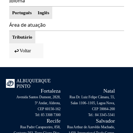
Idioma
Português
Inglês
Área de atuação
Tributário
Voltar
Fortaleza
Natal
Avenida Santos Dumont, 2828,
Rua Dr. Luiz Felipe Câmara, 55,
5º Andar, Aldeota,
Salas 1106–1105, Lagoa Nova,
CEP 60150-162
CEP 59064-200
Tel: 85 3308 7300
Tel.: 84 3345-5341
Recife
Salvador
Rua Padre Carapuceiro, 858,
Rua Arthur de Azevêdo Machado,